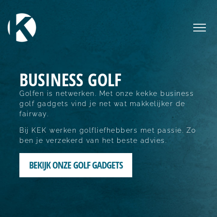
BUSINESS GOLF
Golfen is netwerken. Met onze kekke business
golf gadgets vind je net wat makkelijker de
fairway.
Bij KEK werken golfliefhebbers met passie. Zo
ben je verzekerd van het beste advies.
BEKIJK ONZE GOLF GADGETS