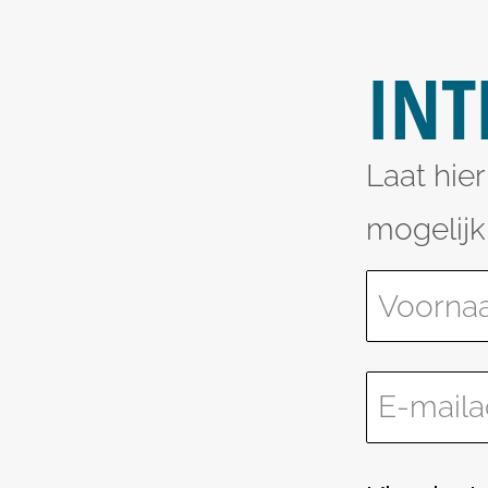
INT
Laat hie
mogelijk
Please le