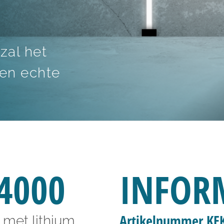
zal het
Een echte
4000
INFOR
Artikelnummer KE
met lithium