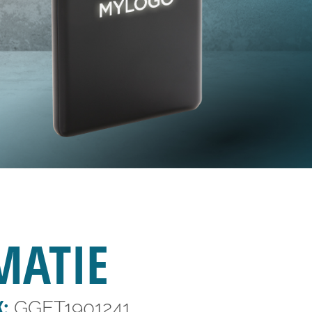
MATIE
K:
GGET1901241