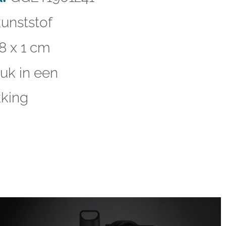
unststof
,8 x 1 cm
uk in een
king