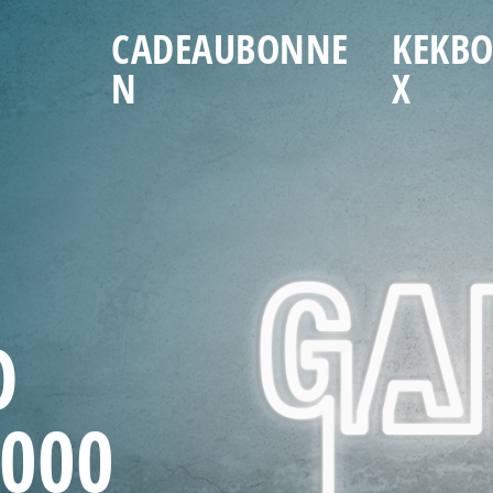
CADEAUBONNE
KEKB
N
X
O
000